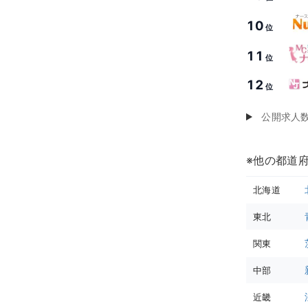
10
位
11
位
12
位
公開求人
※他の都道
北海道
東北
関東
中部
近畿