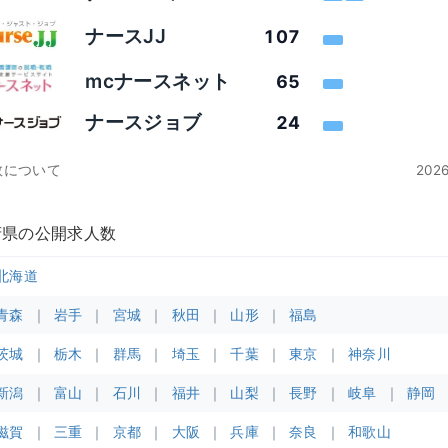
ナースJJ
107
mcナースネット
65
ナースジョブ
24
数について
20
府県の公開求人数
北海道
青森
岩手
宮城
秋田
山形
福島
茨城
栃木
群馬
埼玉
千葉
東京
神奈川
新潟
富山
石川
福井
山梨
長野
岐阜
静岡
滋賀
三重
京都
大阪
兵庫
奈良
和歌山