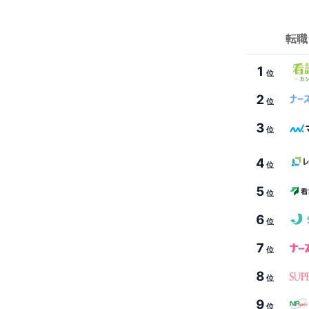
転職
1
位
2
位
3
位
4
位
5
位
6
位
7
位
8
位
9
位