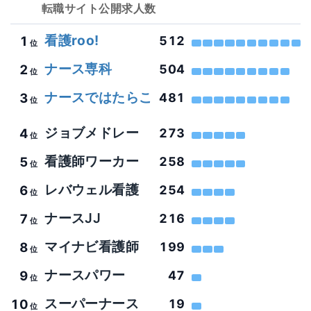
転職サイト
公開求人数
看護roo!
1
512
位
ナース専科
2
504
位
ナースではたらこ
3
481
位
ジョブメドレー
4
273
位
看護師ワーカー
5
258
位
レバウェル看護
6
254
位
ナースJJ
7
216
位
マイナビ看護師
8
199
位
ナースパワー
9
47
位
スーパーナース
10
19
位