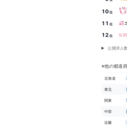
10
位
11
位
12
位
公開求人
※他の都道
北海道
東北
関東
中部
近畿