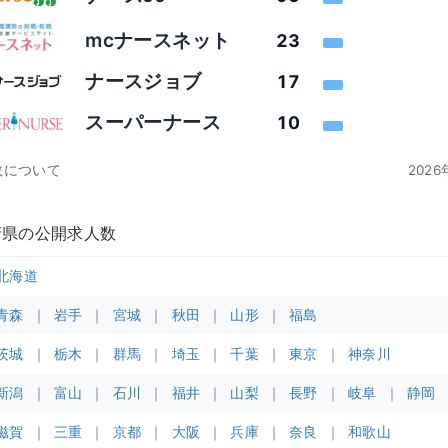
mcナースネット
23
ナースジョブ
17
スーパーナース
10
数について
202
府県の公開求人数
北海道
青森
岩手
宮城
秋田
山形
福島
茨城
栃木
群馬
埼玉
千葉
東京
神奈川
新潟
富山
石川
福井
山梨
長野
岐阜
静岡
滋賀
三重
京都
大阪
兵庫
奈良
和歌山