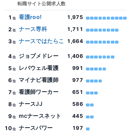
転職サイト
公開求人数
看護roo!
1
1,975
位
ナース専科
2
1,711
位
ナースではたらこ
3
1,664
位
ジョブメドレー
4
1,406
位
レバウェル看護
5
991
位
マイナビ看護師
6
977
位
看護師ワーカー
7
651
位
ナースJJ
8
586
位
mcナースネット
9
445
位
ナースパワー
10
197
位