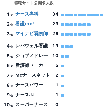
転職サイト
公開求人数
ナース専科
1
34
位
看護roo!
2
26
位
マイナビ看護師
3
26
位
レバウェル看護
4
13
位
ジョブメドレー
5
10
位
看護師ワーカー
6
5
位
mcナースネット
7
2
位
ナースパワー
8
1
位
ナースJJ
9
1
位
スーパーナース
10
0
位